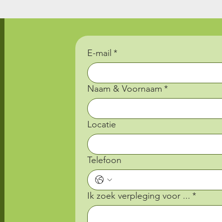
E-mail
*
Naam & Voornaam
*
Locatie
Telefoon
Ik zoek verpleging voor ...
*